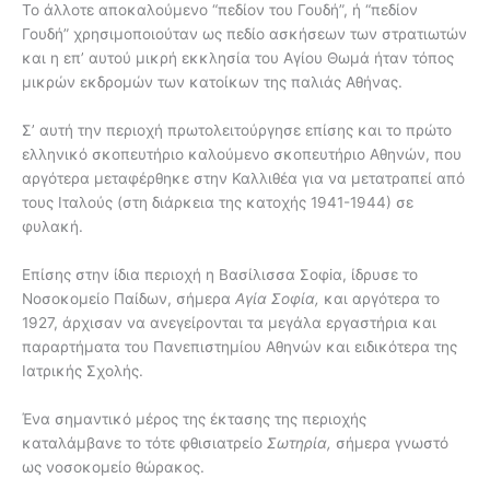
Το άλλοτε αποκαλούμενο “πεδίον του Γουδή”, ή “πεδίον
Γουδή” χρησιμοποιούταν ως πεδίο ασκήσεων των στρατιωτών
και η επ’ αυτού µικρή εκκλησία του Αγίου Θωµά ήταν τόπος
µικρών εκδροµών των κατοίκων της παλιάς Αθήνας.
Σ’ αυτή την περιοχή πρωτολειτούργησε επίσης και το πρώτο
ελληνικό σκοπευτήριο καλούµενο σκοπευτήριο Αθηνών, που
αργότερα µεταφέρθηκε στην Καλλιθέα για να µετατραπεί από
τους Ιταλούς (στη διάρκεια της κατοχής 1941-1944) σε
φυλακή.
Επίσης στην ίδια περιοχή η Βασίλισσα Σoφiα, ίδρυσε το
Νοσοκοµείο Παίδων, σήµερα
Αγία Σοφία,
και αργότερα το
1927, άρχισαν να ανεγείρονται τα µεγάλα εργαστήρια και
παραρτήµατα του Πανεπιστηµίου Αθηνών και ειδικότερα της
Ιατρικής Σχολής.
Ένα σηµαντικό µέρος της έκτασης της περιοχής
καταλάµβανε το τότε φθισιατρείο
Σωτηρία,
σήµερα γνωστό
ως νοσοκοµείο θώρακος.